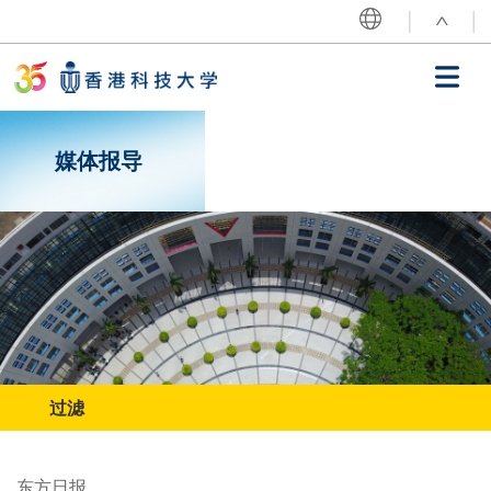
跳转到主要内容
^
MORE ABOUT HKUST
UNIVERSITY NEWS
ACADEMIC DEPARTMENTS A-Z
LIFE@HKUST
LIBRARY
MAP & DIRECTIONS
CAREERS AT HKUST
主导航
FACULTY PROFILES
ABOUT HKUST
我们的历程
媒体报导
献词
35载历程
焦点活动
最新消息
过滤
东方日报