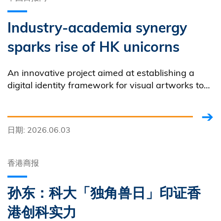
Industry-academia synergy
sparks rise of HK unicorns
An innovative project aimed at establishing a
digital identity framework for visual artworks to
protect intellectual property was spotlighted at
the 51st International Exhibition of Inventions in
Geneva in March 2026.
日期: 2026.06.03
香港商报
孙东：科大「独角兽日」印证香
港创科实力