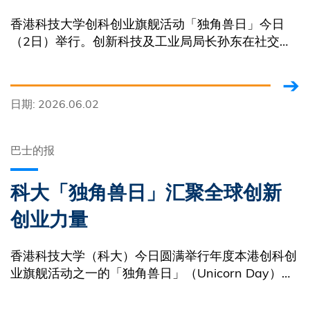
香港科技大学创科创业旗舰活动「独角兽日」今日
（2日）举行。创新科技及工业局局长孙东在社交平
台发文，指自己在活动前参观由科大孵化的初创企业
摊位，了解他们发展情况，当中有部分企业更获「产
学研1+」计划支持。
日期: 2026.06.02
巴士的报
科大「独角兽日」汇聚全球创新
创业力量
香港科技大学（科大）今日圆满举行年度本港创科创
业旗舰活动之一的「独角兽日」（Unicorn Day），
活动汇聚逾1,800名师生及校友、国际与本地政界代
表、业界伙伴、投资者、创科企业家及科研人员，共