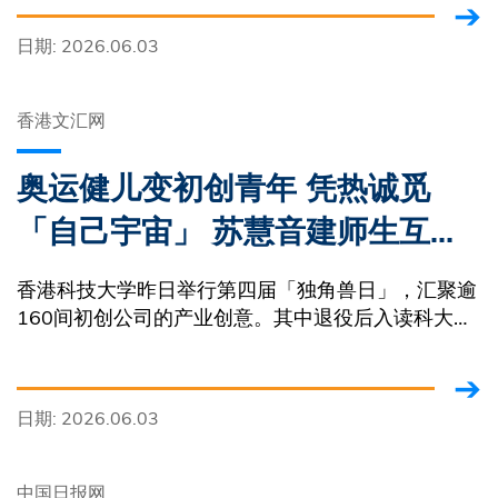
日期: 2026.06.03
香港文汇网
奥运健儿变初创青年 凭热诚觅
「自己宇宙」 苏慧音建师生互动
AI教学平台 设「求救按钮」免学
香港科技大学昨日举行第四届「独角兽日」，汇聚逾
习跟不上节奏
160间初创公司的产业创意。其中退役后入读科大物
理系的前港队乒乓球奥运奖牌得主苏慧音，与同学创
办人工智能（AI）教育软件平台StashTag
日期: 2026.06.03
中国日报网