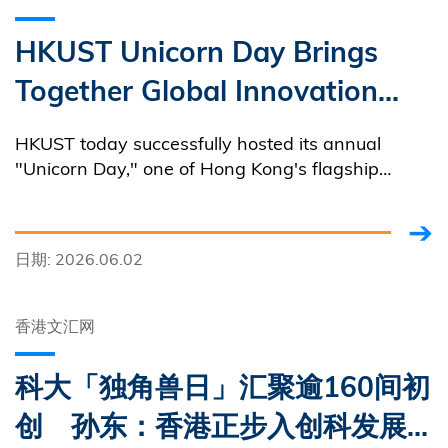
HKUST Unicorn Day Brings
Together Global Innovation
and Entrepreneurship Leaders
HKUST today successfully hosted its annual
"Unicorn Day," one of Hong Kong's flagship
innovation and entrepreneurship events.
日期: 2026.06.02
香港文汇网
科大「独角兽日」汇聚逾160间初
创 孙东：香港正步入创科发展