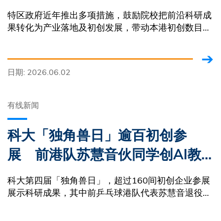
黄金期
特区政府近年推出多项措施，鼓励院校把前沿科研成
果转化为产业落地及初创发展，带动本港初创数目攀
升至逾5,200间，并孕育出多家独角兽企业，形成蓬
勃创科生态。
日期: 2026.06.02
有线新闻
科大「独角兽日」逾百初创参
展 前港队苏慧音伙同学创AI教
育平台 忆重返校园「听唔明」
科大第四届「独角兽日」，超过160间初创企业参展
展示科研成果，其中前乒乓球港队代表苏慧音退役后
入读科大，参与开发AI教育软件。创科局局长孙东勉
励年轻人要敢于想像创新。