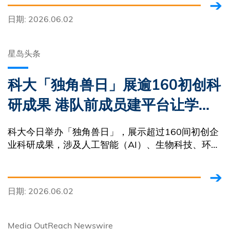
商创科生态圈协作策略，缔造跨领域合作机遇，促进
日期: 2026.06.02
科研成果转化与国际交流。
星岛头条
科大「独角兽日」展逾160初创科
研成果 港队前成员建平台让学生
「求救」
科大今日举办「独角兽日」，展示超过160间初创企
业科研成果，涉及人工智能（AI）、生物科技、环保
科技等领域，数目创历届新高。其中由港队奥运乒乓
球奖牌得主、科大物理学系学生苏慧音受到自己上课
时的经历启发
日期: 2026.06.02
Media OutReach Newswire