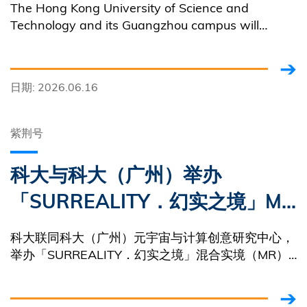
The Hong Kong University of Science and
Technology and its Guangzhou campus will
launch a cross-city digital art exhibition featuring
over 50 artworks that blend Mixed Reality (MR)
and Artificial Intelligence (AI) starting on
日期: 2026.06.16
Wednesday.
紫荆号
科大与科大（广州）举办
「SURREALITY．幻实之境」MR
× AI数码艺术跨城市展览 以创新
科大联同科大（广州）元宇宙与计算创意研究中心，
科技推动文化流动 促进国际交流
举办「SURREALITY．幻实之境」混合实境（MR）×
人工智能（AI）数码艺术跨城市展览。作为科大35周
年志庆活动之一，这项全球首个大型跨地域MR × AI
艺术展，今天于清水湾校园举行传媒优先体验场