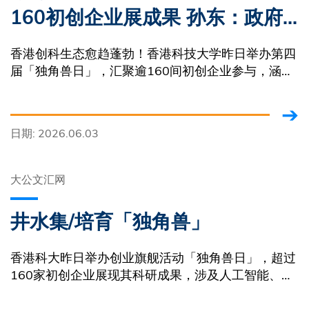
160初创企业展成果 孙东：政府
将聚焦重点领域科研创新 加强拓
香港创科生态愈趋蓬勃！香港科技大学昨日举办第四
展人才储备
届「独角兽日」，汇聚逾160间初创企业参与，涵盖
低轨卫星人工智能气象分析、教育科技、大数据分
析、食品科技及数码共融科技等多个领域，展现科大
在科研转化落地的最新成果。
日期: 2026.06.03
大公文汇网
井水集/培育「独角兽」
香港科大昨日举办创业旗舰活动「独角兽日」，超过
160家初创企业展现其科研成果，涉及人工智能、生
物科技、环保科技等领域，数目创历年新高。