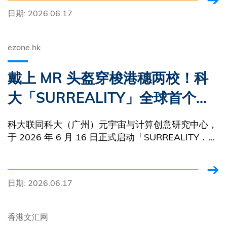
日期: 2026.06.17
ezone.hk
戴上 MR 头盔穿梭港穗两校！科
大「SURREALITY」全球首个跨
城 MR × AI 艺术展清水湾开幕
科大联同科大（广州）元宇宙与计算创意研究中心，
23 国 50 件作品免费睇至 7 月底
于 2026 年 6 月 16 日正式启动「SURREALITY．幻
实之境」混合实境（MR）与人工智能（AI）数码艺
术跨城市展览。
日期: 2026.06.17
香港文汇网