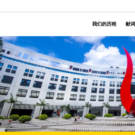
MORE ABOUT HKUST
主导航
我们的历程
献
ADEMIC DEPARTMENTS A-Z
LIFE@HKUST
CAREERS AT HKUST
FACULTY PROFILES