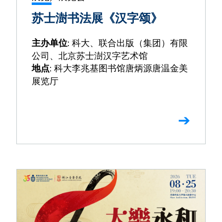
苏士澍书法展《汉字颂》
: 科大、联合出版（集团）有限
主办单位
公司、北京苏士澍汉字艺术馆
: 科大李兆基图书馆唐炳源唐温金美
地点
展览厅