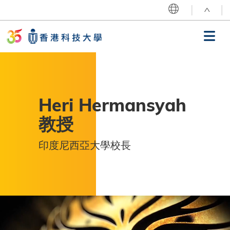
移至主內容
^
MORE ABOUT HKUST
UNIVERSITY NEWS
ACADEMIC DEPARTMENTS A-Z
LIFE@HKUST
LIBRARY
MAP & DIRECTIONS
CAREERS AT HKUST
主選單
FACULTY PROFILES
ABOUT HKUST
我們的歷程
獻詞
Heri Hermansyah
35載歷程
教授
焦點活動
印度尼西亞大學校長
最新消息