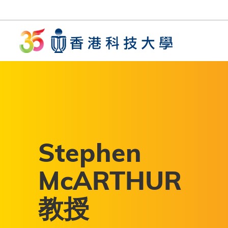
移至主內容
UNIVERSITY NEWS
AC
MAP & DIRECTIONS
Stephen
McARTHUR
教授