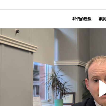
MORE ABOUT HKUST
主選單
我們的歷程
獻
ADEMIC DEPARTMENTS A-Z
LIFE@HKUST
CAREERS AT HKUST
FACULTY PROFILES