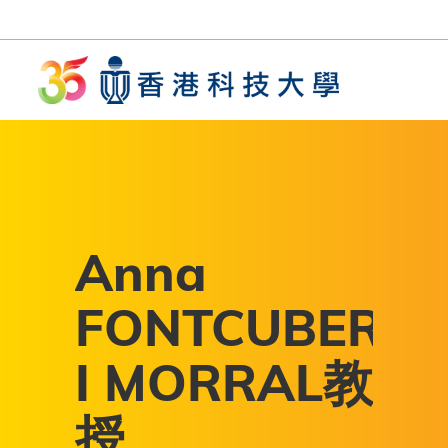
移至主內容
UNIVERSITY NEWS
AC
MAP & DIRECTIONS
Anna
FONTCUBERTA
I MORRAL教
授